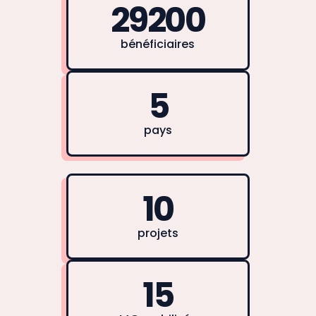
29200
bénéficiaires
5
pays
10
projets
15