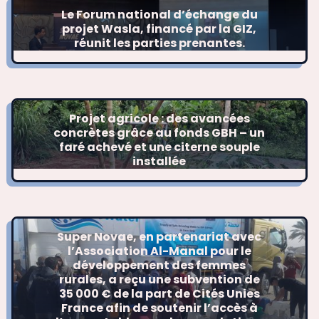
Le Forum national d’échange du
projet Wasla, financé par la GIZ,
réunit les parties prenantes.
Projet agricole : des avancées
concrètes grâce au fonds GBH – un
faré achevé et une citerne souple
installée
Super Novae, en partenariat avec
l’Association Al-Manal pour le
développement des femmes
rurales, a reçu une subvention de
35 000 € de la part de Cités Unies
France afin de soutenir l’accès à