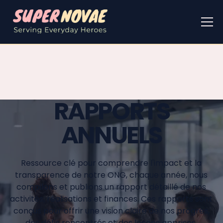
RAPPORTS
ANNUELS
Ressource clé pour comprendre l'impact et la
transparence de notre ONG, chaque année, nous
compilons et publions un rapport détaillé de nos
activités, réalisations et finances. Ces rapports sont
conçus pour offrir une vision claire de nos progrès,
des défis rencontrés et des leçons apprises.