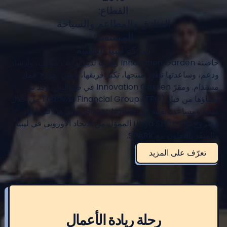
القطاع:
الفنادق والمطاعم والسياحة
المستفيد:
شركة ليبيا الناشئة
حاضنة Innovation Garden وفّرت لدينا تدريب مكثّف، وإرشاد
ودعم، وساعدتها تطوّر منتجها، تكبّر فريقها، وتبنّي نموذج عمل
مستدام. ومقرّ Innovation Garden في طرابلس، وقد تم
إنشاؤها من قبل Tadawul Financial Group (TFG) من خلال
منحة ومساعدة تقنية من Super Novae. ويأتي هذا في إطار
مشروع Libya Start-Up المموّل من الاتحاد الأوروبي في ليبيا
والمنفّذ بالتعاون مع SPARK.
تعرّف على المزيد
رحلة ريادة الأعمال