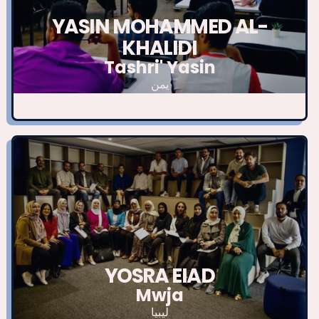
YASIN MOHAMMED AL-
KHALIDI
Tashri' Yasin
يمن
YOSRA EIAD
Mwja
ليبيا