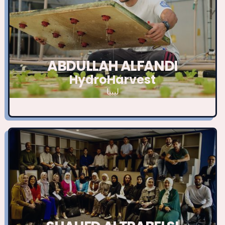
ABDULLAH ALFANDI
HydroHarvest
ليبيا