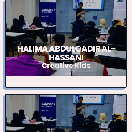
HALIMA ABDULQADIR AL-
HASSANI
Creative Kids
يمن