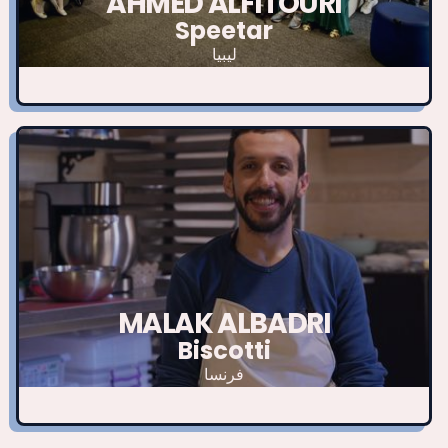
AHMED ALFITOURI
Speetar
ليبيا
MALAK ALBADRI
Biscotti
فرنسا