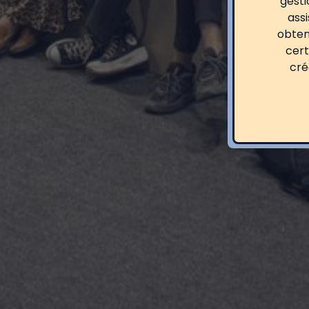
gesti
ass
obten
cert
cré