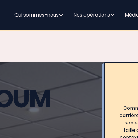
Qui sommes-nous
Nos opérations
Médi
OUM
Comme
carrièr
son e
faille
context