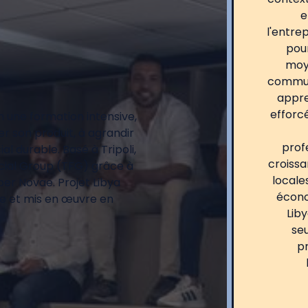
e
l'entre
pou
moye
commun
appre
efforc
 une formation intensive,
er son produit, à agrandir
profe
 durable. Basé à Tripoli,
croissa
cial Group (TFG) grâce à
locale
per Novae. Projet Libya
écono
ye et mis en œuvre en
Liby
se
pr