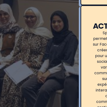
ACT
Sp
permet
sur Fac
crée
pour u
socia
var
commun
su
expér
inter
commu