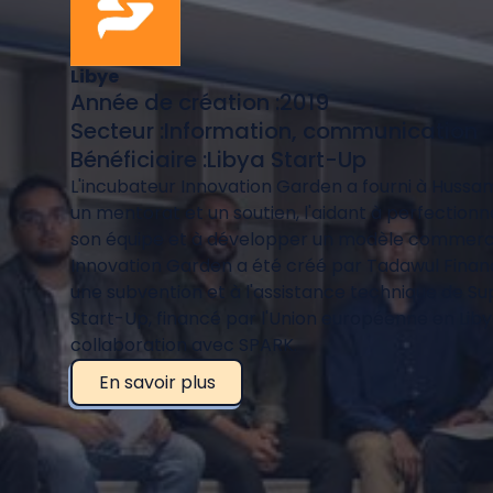
Libye
Année de création :
2019
Secteur :
Information, communication
Bénéficiaire :
Libya Start-Up
L'incubateur Innovation Garden a fourni à Hussam
un mentorat et un soutien, l'aidant à perfectionn
son équipe et à développer un modèle commercial
Innovation Garden a été créé par Tadawul Finan
une subvention et à l'assistance technique de Su
Start-Up, financé par l'Union européenne en Lib
collaboration avec SPARK.
En savoir plus