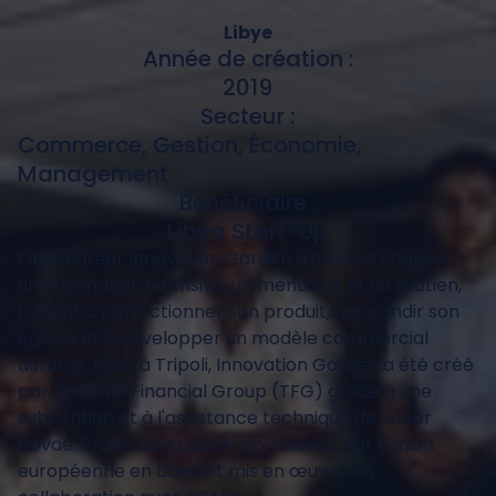
Libye
Année de création :
2019
Secteur :
Commerce, Gestion, Économie,
Management
Bénéficiaire :
Libya Start-Up
L'incubateur Innovation Garden a fourni à Shahed
une formation intensive, un mentorat et un soutien,
l'aidant à perfectionner son produit, à agrandir son
équipe et à développer un modèle commercial
durable. Basé à Tripoli, Innovation Garden a été créé
par Tadawul Financial Group (TFG) grâce à une
subvention et à l'assistance technique de Super
Novae. Projet Libya Start-Up, financé par l'Union
européenne en Libye et mis en œuvre en