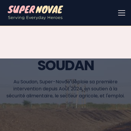
SOUDAN
Au Soudan, Super-Novae déploie sa première
intervention depuis Août 2024, en soutien à la
sécurité alimentaire, le secteur agricole, et l'emploi.